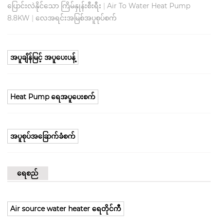
ပြောင်းလဲနိုင်သော ကြိမ်နှုန်းစီးရီး
|
Air To Water Heat Pump
8.8KW
|
လေအရင်းအမြစ်အပူစုပ်စက်
အပူချိန်မြင့် အပူပေးပန့်
Heat Pump ရေအပူပေးစက်
အပူစုပ်အခြောက်ခံစက်
ရေစည်
Air source water heater ရေတိုင်ကီ