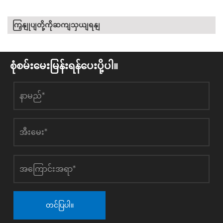
ကြှနျုပျတို့ကိုဆကျသှယျရနျ
စုံစမ်းမေးမြန်းရန်ပေးပို့ပါ။
တင်ပြပါ။