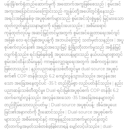
ပန်းခြံ/စက်ရုံတည်ဆောက်မှုကို အထောက်အကူဖြစ်စေသည်
|
စွမ်းအင်
အကူးအပြောင်းလမ်းကြောင်းသည် ကျွန်ုပ်တို့အပေါ်တွင်ရှိနေသည်-
အရင်းအမြစ်နှစ်ခု-အပူစုပ်စက်များသည် စွမ်းအင်သုံးစွဲမှုနှင့် မြင့်မားသော
ထုတ်လွှတ်မှုပြဿနာများကို ဖြေရှင်းပေးသည်။
|
အစိမ်းရောင်
ကုန်ထုတ်လုပ်မှု အဆင့်မြှင့်တင်မှုအတွက် စွမ်းအင်ချွေတာရေးအင်ဂျင်
အဖြစ် လေ-ရင်းမြစ်အပူပန့်ကို အဘယ်ကြောင့် သတ်မှတ်သနည်း။
|
အပူ
စုပ်စက်လုပ်ငန်း၏ အရည်အသွေးမြင့် ဖွံ့ဖြိုးတိုးတက်မှုသည် အရှိန်မြှင့်
လျက်ရှိသည်။ ရင်းမြစ်နှစ်ခုရှိ အပူပေးပန့်များသည် နယ်ပယ်များစွာတွင်
စွမ်းအင်ထိန်းသိမ်းမှုနှင့် ကာဗွန်လျှော့ချရေးအတွက် အဓိကတွန်းအား
ဖြစ်လာသည်။
|
နည်းပညာဆန်းသစ်တီထွင်မှု။ dual-source အပူစုပ်
စက်၏ COP တန်ဖိုးသည် 6.2 ကျော်လွန်သွားပါသည်။ အလွန်အေး
သော အခြေအနေတွင်ပင် -35 ℃ တည်ငြိမ်စွာ လည်ပတ်နိုင်သည်။
|
နည်း
ပညာဆန်းသစ်တီထွင်မှု။ Dual-ရင်းမြစ်အပူစုပ်စက် COP တန်ဖိုး 6.2
ထက်ကျော်လွန်သည်၊ အလွန်အေးသော -35 ℃အခြေအနေများတွင်
တည်ငြိမ်သောလည်ပတ်မှု
|
Dual-source အပူစုပ်ပန့်- အိမ်အပူပေး
ခြင်း၏အနာဂတ်ကို ဦးဆောင်သည်။
|
Dual-source အပူစုပ်စက်
များသည် အစိမ်းရောင်နှင့် ကာဗွန်နည်းသောစက်မှုလုပ်ငန်းတွင်
တိုးတက်မှုအမှတ်သစ်တစ်ခုဖြစ်လာရန် မျှော်လင့်ပါသည်။
|
dual-