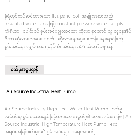
နံရံတွင်တပ်ဆင်ထားသော flat-panel coil အမျိုးအစားသည်
insulated water tank ဖြင့် constant pressure water supply
ကိရိယာ
|
ပေါင်းစပ် စွမ်းအင်ချွေတာသော ဆိုလာ စုဆောင်းသူ လူနေအိမ်
ဗီလာ ဆိုလာရေအပူပေးစက်
|
ဆိုလာရေအပူပေးကန်၊ နေရောင်ခြည်
စွမ်းအင်သုံး လျှပ်ကာရေတိုင်ကီ၊ အိမ်သုံး 304 သံမဏိရေကန်
စက်မှုအပူပဌာန်
Air Source Industrial Heat Pump
Air Source Industry High Heat Water Heat Pump
|
စက်မှု
လုပ်ငန်းမှ စွမ်းဆောင်ရည်မြင့်မားသော အပူပန့်၏ လေအရင်းအမြစ်
|
Air
Source Industrial High Temperature Heat Pump
|
လေ
အရင်းအမြစ်စက်မှုဇုံ၏ စွမ်းအင်ချွေတာရေးအပူပန့်