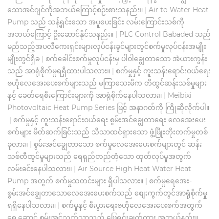
သောအင်ဂျင်ကိုအဘယ်ကြောင့်စဉ်းစားသနည်း။
|
Air to Water Heat
Pump သည် သန့်ရှင်းသော အပူပေးခြင်း လမ်းကြောင်းသစ်ကို
အဘယ်ကြောင့် ဦးဆောင်နိုင်သနည်း။
|
PLC Control Babaded သည်
မည်သည့်အပလီကေးရှင်းများလုပ်ငန်းခွင်များတွင်စက်မှုလုပ်ငန်းအမျိုး
မျိုးတွင်ရှိခ
|
စက်ခေါင်းစက်မှုလုပ်ငန်းမှ ပါဝါချွေတာသော အဲယားကွန်း
သည် အာရုံစိုက်မှုရရှိထားပါသလား။
|
စက်မှုနှင့် ကူးသန်းရောင်းဝယ်ရေး
ဗဟိုလေအေးပေးစက်များသည် မကြာသေးမီက တီထွင်ဆန်းသစ်မှုများ
နှင့် ခေတ်ရေစီးကြောင်းများကို အာရုံစိုက်နေပါသလား။
|
Meibixi
Photovoltaic Heat Pump Series ဖြင့် အနာဂတ်ကို ကြိုဆိုလိုက်ပါ။
|
စက်မှုနှင့် ကူးသန်းရောင်းဝယ်ရေး စွမ်းအင်ချွေတာရေး လေအေးပေး
စက်များ မိတ်ဆက်ခြင်းသည် သိသာထင်ရှားသော ဖွံ့ဖြိုးတိုးတက်မှုတစ်
ခုလား။
|
စွမ်းအင်ချွေတာသော စက်မှုလေအေးပေးစက်များတွင် ဆန်း
သစ်တီထွင်မှုများသည် ရေရှည်တည်တံ့သော ထုတ်လုပ်မှုအတွက်
လမ်းခင်းနေပါသလား။
|
Air Source High Heat Water Heat
Pump အတွက် စက်မှုသတင်းများ ရှိပါသလား။
|
စက်မှုရေအေး-
စွမ်းအင်ချွေတာသောလေအေးပေးစက်သည် စျေးကွက်တွင်အာရုံစိုက်မှု
ရရှိနေပါသလား။
|
စက်မှုနှင့် စီးပွားရေးဗဟိုလေအေးပေးစက်အတွက်
ရှေ့ဆောင် စွမ်းအင်သက်သာသည့် ဖြေရှင်းချက်ကား အဘယ်နည်း။