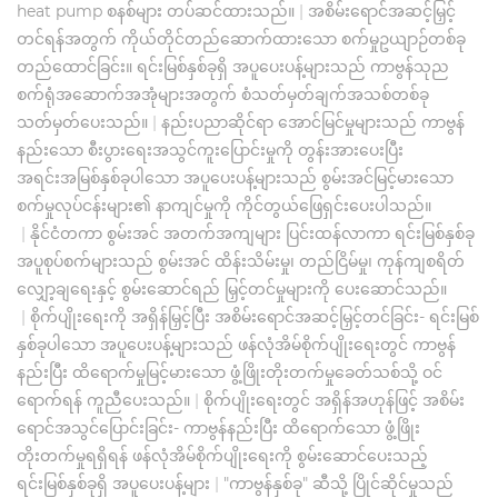
heat pump စနစ်များ တပ်ဆင်ထားသည်။
|
အစိမ်းရောင်အဆင့်မြှင့်
တင်ရန်အတွက် ကိုယ်တိုင်တည်ဆောက်ထားသော စက်မှုဥယျာဉ်တစ်ခု
တည်ထောင်ခြင်း။ ရင်းမြစ်နှစ်ခုရှိ အပူပေးပန့်များသည် ကာဗွန်သုည
စက်ရုံအဆောက်အအုံများအတွက် စံသတ်မှတ်ချက်အသစ်တစ်ခု
သတ်မှတ်ပေးသည်။
|
နည်းပညာဆိုင်ရာ အောင်မြင်မှုများသည် ကာဗွန်
နည်းသော စီးပွားရေးအသွင်ကူးပြောင်းမှုကို တွန်းအားပေးပြီး
အရင်းအမြစ်နှစ်ခုပါသော အပူပေးပန့်များသည် စွမ်းအင်မြင့်မားသော
စက်မှုလုပ်ငန်းများ၏ နာကျင်မှုကို ကိုင်တွယ်ဖြေရှင်းပေးပါသည်။
|
နိုင်ငံတကာ စွမ်းအင် အတက်အကျများ ပြင်းထန်လာကာ ရင်းမြစ်နှစ်ခု
အပူစုပ်စက်များသည် စွမ်းအင် ထိန်းသိမ်းမှု၊ တည်ငြိမ်မှု၊ ကုန်ကျစရိတ်
လျှော့ချရေးနှင့် စွမ်းဆောင်ရည် မြှင့်တင်မှုများကို ပေးဆောင်သည်။
|
စိုက်ပျိုးရေးကို အရှိန်မြှင့်ပြီး အစိမ်းရောင်အဆင့်မြှင့်တင်ခြင်း- ရင်းမြစ်
နှစ်ခုပါသော အပူပေးပန့်များသည် ဖန်လုံအိမ်စိုက်ပျိုးရေးတွင် ကာဗွန်
နည်းပြီး ထိရောက်မှုမြင့်မားသော ဖွံ့ဖြိုးတိုးတက်မှုခေတ်သစ်သို့ ဝင်
ရောက်ရန် ကူညီပေးသည်။
|
စိုက်ပျိုးရေးတွင် အရှိန်အဟုန်ဖြင့် အစိမ်း
ရောင်အသွင်ပြောင်းခြင်း- ကာဗွန်နည်းပြီး ထိရောက်သော ဖွံ့ဖြိုး
တိုးတက်မှုရရှိရန် ဖန်လုံအိမ်စိုက်ပျိုးရေးကို စွမ်းဆောင်ပေးသည့်
ရင်းမြစ်နှစ်ခုရှိ အပူပေးပန့်များ
|
"ကာဗွန်နှစ်ခု" ဆီသို့ ပြိုင်ဆိုင်မှုသည်