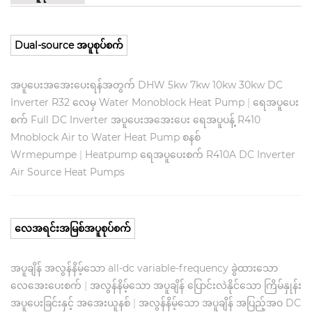
Dual-source အပူစုပ်စက်
အပူပေးအအေးပေးရန်အတွက် DHW 5kw 7kw 10kw 30kw DC
Inverter R32 လေမှ Water Monoblock Heat Pump
|
ရေအပူပေး
စက် Full DC Inverter အပူပေးအအေးပေး ရေအပူပန့် R410
Mnoblock Air to Water Heat Pump စနစ်
Wrmepumpe
|
Heatpump ရေအပူပေးစက် R410A DC Inverter
Air Source Heat Pumps
လေအရင်းအမြစ်အပူစုပ်စက်
အပူချိန် အလွန်နိမ့်သော all-dc variable-frequency ခွဲထားသော
လေအေးပေးစက်
|
အလွန်နိမ့်သော အပူချိန် ပြောင်းလဲနိုင်သော ကြိမ်နှုန်း
အပူပေးခြင်းနှင့် အအေးယူနစ်
|
အလွန်နိမ့်သော အပူချိန် အပြည့်အဝ DC