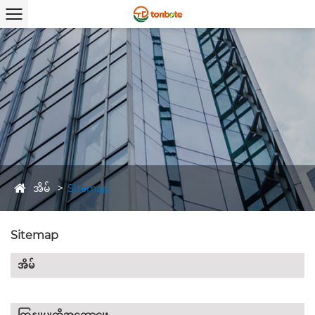
အိမ်
Sitemap
Sitemap
အိမ်
ကြှနျုပျတို့အကွောငျး