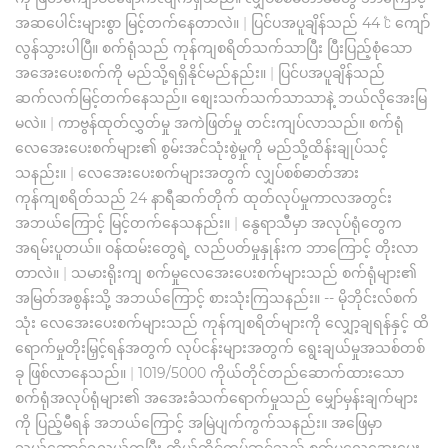
အဆပေါင်းများစွာ မြင့်တက်နေတာလဲ။
|
ပြင်ပအပူချိန်သည် 44 ℃ ကျော်
လွန်သွားပါပြီ။ စက်ရုံသည် ကုန်ကျစရိတ်သက်သာပြီး ပြီးပြည့်စုံသော
အအေးပေးစက်ကို မည်သို့ရရှိနိုင်မည်နည်း။
|
ပြင်ပအပူချိန်သည်
ဆက်လက်မြင့်တက်နေသည်။ စျေးသက်သက်သာသာနဲ့ ဘယ်လိုအေးမြ
မလဲ။
|
ကာဗွန်ထုတ်လွှတ်မှု အကဲဖြတ်မှု တင်းကျပ်လာသည်။ စက်ရုံ
လေအေးပေးစက်များ၏ စွမ်းအင်သုံးစွဲမှုကို မည်သို့ထိန်းချုပ်သင့်
သနည်း။
|
လေအေးပေးစက်များအတွက် လျှပ်စစ်ဓာတ်အား
ကုန်ကျစရိတ်သည် 24 နာရီဆက်တိုက် ထုတ်လုပ်မှုကာလအတွင်း
အဘယ်ကြောင့် မြင့်တက်နေသနည်း။
|
နွေရာသီမှာ အလုပ်ရုံတွေက
အရမ်းပူတယ်။ ဝန်ထမ်းတွေရဲ့ လည်ပတ်မှုနှုန်းက ဘာကြောင့် တိုးလာ
တာလဲ။
|
သမားရိုးကျ စက်မှုလေအေးပေးစက်များသည် စက်ရုံများ၏
အမြတ်အစွန်းသို့ အဘယ်ကြောင့် စားသုံးကြသနည်း။ -- မိုဘိုင်းလ်စက်
သုံး လေအေးပေးစက်များသည် ကုန်ကျစရိတ်များကို လျှော့ချရန်နှင့် ထိ
ရောက်မှုတိုးမြှင့်ရန်အတွက် လုပ်ငန်းများအတွက် ရွေးချယ်မှုအသစ်တစ်
ခု ဖြစ်လာနေသည်။
|
1019/5000 ကိုယ်တိုင်တည်ဆောက်ထားသော
စက်ရုံအလုပ်ရုံများ၏ အအေးခံသက်ရောက်မှုသည် မျှော်မှန်းချက်များ
ကို ပြည့်မီရန် အဘယ်ကြောင့် အမြဲပျက်ကွက်သနည်း။ အဖြေမှာ
သယ်ဆောင်ရလွယ်ကူပြီး ကိုယ်တိုင်တပ်ဆင်သည့် စက်မှုလေအေးပေး