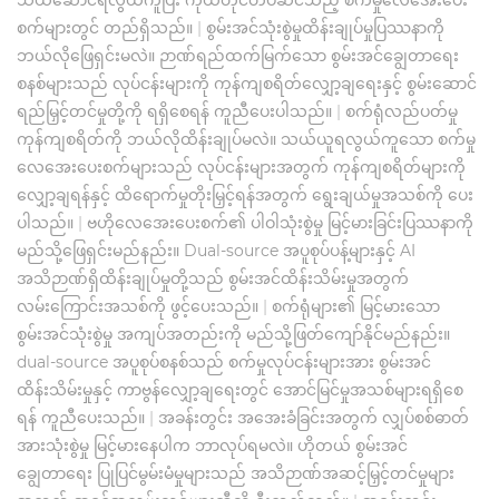
စက်များတွင် တည်ရှိသည်။
|
စွမ်းအင်သုံးစွဲမှုထိန်းချုပ်မှုပြဿနာကို
ဘယ်လိုဖြေရှင်းမလဲ။ ဉာဏ်ရည်ထက်မြက်သော စွမ်းအင်ချွေတာရေး
စနစ်များသည် လုပ်ငန်းများကို ကုန်ကျစရိတ်လျှော့ချရေးနှင့် စွမ်းဆောင်
ရည်မြှင့်တင်မှုတို့ကို ရရှိစေရန် ကူညီပေးပါသည်။
|
စက်ရုံလည်ပတ်မှု
ကုန်ကျစရိတ်ကို ဘယ်လိုထိန်းချုပ်မလဲ။ သယ်ယူရလွယ်ကူသော စက်မှု
လေအေးပေးစက်များသည် လုပ်ငန်းများအတွက် ကုန်ကျစရိတ်များကို
လျှော့ချရန်နှင့် ထိရောက်မှုတိုးမြှင့်ရန်အတွက် ရွေးချယ်မှုအသစ်ကို ပေး
ပါသည်။
|
ဗဟိုလေအေးပေးစက်၏ ပါဝါသုံးစွဲမှု မြင့်မားခြင်းပြဿနာကို
မည်သို့ဖြေရှင်းမည်နည်း။ Dual-source အပူစုပ်ပန့်များနှင့် AI
အသိဉာဏ်ရှိထိန်းချုပ်မှုတို့သည် စွမ်းအင်ထိန်းသိမ်းမှုအတွက်
လမ်းကြောင်းအသစ်ကို ဖွင့်ပေးသည်။
|
စက်ရုံများ၏ မြင့်မားသော
စွမ်းအင်သုံးစွဲမှု အကျပ်အတည်းကို မည်သို့ဖြတ်ကျော်နိုင်မည်နည်း။
dual-source အပူစုပ်စနစ်သည် စက်မှုလုပ်ငန်းများအား စွမ်းအင်
ထိန်းသိမ်းမှုနှင့် ကာဗွန်လျှော့ချရေးတွင် အောင်မြင်မှုအသစ်များရရှိစေ
ရန် ကူညီပေးသည်။
|
အခန်းတွင်း အအေးခံခြင်းအတွက် လျှပ်စစ်ဓာတ်
အားသုံးစွဲမှု မြင့်မားနေပါက ဘာလုပ်ရမလဲ။ ဟိုတယ် စွမ်းအင်
ချွေတာရေး ပြုပြင်မွမ်းမံမှုများသည် အသိဉာဏ်အဆင့်မြှင့်တင်မှုများ