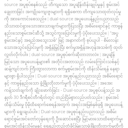
source အပူစုပ်စနစ်သည် တိကျသော အပူချိန်ထိန်းချုပ်မှုနှင့် စွမ်းအင်
ချွေတာခြင်း အကျိုးကျေးဇူးများကို ရရှိစေကာ တိကျသောထုတ်လုပ်မှု
ကို အားကောင်းစေသည်။
|
dual-source အပူပေးပန့်နည်းပညာသည်
သိသာထင်ရှားသောအားသာချက်များကိုပြသပြီး အစိမ်းရောင်နှင့် ကာဗွန်
နည်းသောစွမ်းအင်ဆီသို့ အသွင်ကူးပြောင်းမှုကို ပံ့ပိုးပေးသည်။
|
"အပူ
စွမ်းအင်နှင့် အရည်အသွေးသစ်" ဖြင့် အနာဂတ်ကို စုပ်ယူပါ - စိမ်းလန်း
သောအသွင်ပြောင်းမှုကို အရှိန်မြှင့်ပြီး စက်မှုအရှိန်အဟုန်အသစ်ကို ထုတ်
လွှတ်လိုက်ပါ။
|
dual-source အပူစုပ်စက်ဆိုတာဘာလဲ။
|
အပူချိန်
မြင့်သော အပူပေးပန့်များ၏ အတိုင်းအတာသည် လမ်းကြောင်းသစ်နှင့်
ဆန့်ကျင်ဘက် ကြီးထွားလာကာ စက်မှုစွမ်းအင်ကို ထိန်းသိမ်းရန် နေရာ
များစွာ ရှိပါသည်။
|
Dual-source အပူစုပ်နည်းပညာသည် အစိမ်းရောင်
နှင့် ကာဗွန်နည်းသော ဖွံ့ဖြိုးတိုးတက်မှုကို ပံ့ပိုးပေးသည်။
|
အအေး
ကန့်သတ်ချက်ကို ချိုးဖောက်ခြင်း - Dual-source အပူစုပ်ပန့်သည် အ
နှုတ် 30 ဒီဂရီစင်တီဂရိတ်တွင် တည်ငြိမ်စွာလည်ပတ်သည်။
|
စွမ်းအင်
ထိန်းသိမ်းမှု ပိုမိုထိရောက်စေရန်အတွက် အရင်းအမြစ်နှစ်ခုရှိ အပူပေးပန့်
များကို ရွေးချယ်ပါ။
|
Dual-source အပူစုပ်နည်းပညာသည် အစိမ်း
ရောင်စွမ်းအင်တော်လှန်ရေးကို ဦးဆောင်စေပြီး မြင့်မားသောထိရောက်မှု၊
စွမ်းအင်ထိန်းသိမ်းမှုနှင့် ရေရှည်တည်တံ့ခိုင်မြဲသောဖွံ့ဖြိုးတိုးတက်မှုတို့ကို