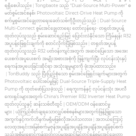
ရရှိစေပါသည်။
|
Tongbaote သည် "Dual-Source Multi-Power" စ
မတ်စွမ်းအင်စနစ်၊ Photovoltaic Direct-Drive Heat Pump ကို
စက်မှုစွမ်းအင်ချွေတာရေးခေတ်သစ်ကိုဦးတည်သည်
|
Dual-Source
Multi-Connect စွမ်းအင်ချွေတာရေး တော်လှန်ရေး- တရုတ်အပူပန့်
ထုတ်လုပ်သူသည် စွမ်းဆောင်ရည်မြင့် ပြောင်းလဲနိုင်သော ကြိမ်နှုန်း R32
အပူပန့်ဖြေရှင်းချက်ကို စတင်လိုက်ပြီဖြစ်သည်။
|
တရုတ်အပူပန့်
ထုတ်လုပ်သူသည် R32 ပတ်၀န်းကျင်အတွက် အဆင်ပြေသော အအေး
ပေးစက်အပူပေးစက် အမျိုးအစားအစုံကို ဖြန့်ကျက်ပြီး လုပ်ငန်းသုံးနှင့်
ရေကန်အပူပေးခြင်းဆိုင်ရာ အသုံးချမှုများကို ဖုံးအုပ်ထားသည်။
|
TonBuddy သည် ပြီးပြည့်စုံသော စွမ်းအင်ဖြေရှင်းချက်များအတွက်
Photovoltaic ပေါင်းစပ်မှုဖြင့် Dual-Source Triple-Supply Heat
Pump ကို ထုတ်ဖော်ပြသခဲ့သည်
|
ရေကူးကန်နှင့် လုပ်ငန်းသုံး အပလီ
ကေးရှင်းများအတွက် China's Premier R32 Inverter Heat Pump
ထုတ်လုပ်သူနှင့် ဆန်းသစ်တီထွင် | OEM/ODM ဝန်ဆောင်မှု
များ
|
ယုံကြည်စိတ်ချရသောလျှပ်စစ်စနစ်များအတွက်ဖြန့်ဖြူးသော
အကွက်နှင့်ကက်ဘိနက်မရှိမဖြစ်လိုအပ်ပါသလား။
|
အဘယ်ကြောင့်
လေထုအရင်းအမြစ်စက်မှုဇုန်အပူချိန်အပူချိန်အပူချိန်အပူချိန်စုပ်စက်
သည်အစိမ်းရောင်ကုန်ထုတ်လုပ်မှုအဆင့်မြှင့်တင်ရန်စွမ်းအင်ချွေတာ