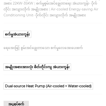
အစား 22KW-35KW
|
စက်မှုစွမ်းအင်ချွေတာရေး အဲယားကွန်း- ပိုက်
လိုင်း အလျားလိုက် အမျိုးအစား
|
Air-cooled Energy-saving Air
Conditioning Unit- ပိုက်လိုင်း အလျားလိုက် အမျိုးအစား
စက်မှုအဲယားကွန်း
ရေအေးဖြင့် စွမ်းအင်ချွေတာသော စက်မှုလေအေးပေးစက်
အမျိုးအစားအားလုံး စိတ်တိုင်းကျ အဲယားကွန်း
Dual-source Heat Pump (Air-cooled + Water-cooled)
အပူစုပ်စက်