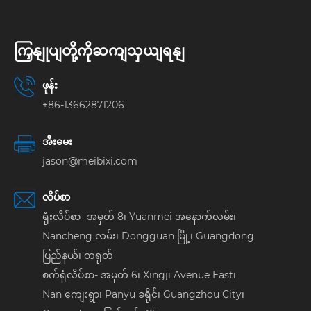
ကြှနျုပျတို့ကိုဆကျသှယျရနျ
ဖုန်း
+86-13662871206
အီးမေး
jason@meibixi.com
လိပ်စာ
ရုံးလိပ်စာ- အမှတ် 8၊ Yuanmei အနောက်လမ်း၊
Nancheng လမ်း၊ Dongguan မြို့၊ Guangdong
ပြည်နယ်၊ တရုတ်
စက်ရုံလိပ်စာ- အမှတ် 6၊ Xingji Avenue East၊
Nan ကျေးရွာ၊ Panyu ခရိုင်၊ Guangzhou City၊