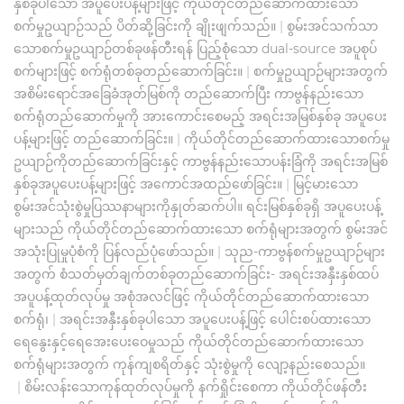
နှစ်ခုပါသော အပူပေးပန့်များဖြင့် ကိုယ်တိုင်တည်ဆောက်ထားသော
စက်မှုဥယျာဉ်သည် ပိတ်ဆို့ခြင်းကို ချိုးဖျက်သည်။
|
စွမ်းအင်သက်သာ
သောစက်မှုဥယျာဉ်တစ်ခုဖန်တီးရန် ပြည့်စုံသော dual-source အပူစုပ်
စက်များဖြင့် စက်ရုံတစ်ခုတည်ဆောက်ခြင်း။
|
စက်မှုဥယျာဉ်များအတွက်
အစိမ်းရောင်အခြေခံအုတ်မြစ်ကို တည်ဆောက်ပြီး ကာဗွန်နည်းသော
စက်ရုံတည်ဆောက်မှုကို အားကောင်းစေမည့် အရင်းအမြစ်နှစ်ခု အပူပေး
ပန့်များဖြင့် တည်ဆောက်ခြင်း။
|
ကိုယ်တိုင်တည်ဆောက်ထားသောစက်မှု
ဥယျာဉ်ကိုတည်ဆောက်ခြင်းနှင့် ကာဗွန်နည်းသောပန်းခြံကို အရင်းအမြစ်
နှစ်ခုအပူပေးပန့်များဖြင့် အကောင်အထည်ဖော်ခြင်း။
|
မြင့်မားသော
စွမ်းအင်သုံးစွဲမှုပြဿနာများကိုနှုတ်ဆက်ပါ။ ရင်းမြစ်နှစ်ခုရှိ အပူပေးပန့်
များသည် ကိုယ်တိုင်တည်ဆောက်ထားသော စက်ရုံများအတွက် စွမ်းအင်
အသုံးပြုမှုပုံစံကို ပြန်လည်ပုံဖော်သည်။
|
သုည-ကာဗွန်စက်မှုဥယျာဉ်များ
အတွက် စံသတ်မှတ်ချက်တစ်ခုတည်ဆောက်ခြင်း- အရင်းအနှီးနှစ်ထပ်
အပူပန့်ထုတ်လုပ်မှု အစုံအလင်ဖြင့် ကိုယ်တိုင်တည်ဆောက်ထားသော
စက်ရုံ၊
|
အရင်းအနှီးနှစ်ခုပါသော အပူပေးပန့်ဖြင့် ပေါင်းစပ်ထားသော
ရေနွေးနှင့်ရေအေးပေးဝေမှုသည် ကိုယ်တိုင်တည်ဆောက်ထားသော
စက်ရုံများအတွက် ကုန်ကျစရိတ်နှင့် သုံးစွဲမှုကို လျော့နည်းစေသည်။
|
စိမ်းလန်းသောကုန်ထုတ်လုပ်မှုကို နက်ရှိုင်းစေကာ ကိုယ်တိုင်ဖန်တီး