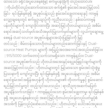
ထားသော ခရိုင်အပူပေးစနစ်ဖြင့် စက်မှုပန်းခြံကို တည်ထောင်ပါ။
|
ကိုယ်တိုင်တည်ဆောက်ထားသော စက်ရုံ၏ စွမ်းအင်အဆင့်မြှင့်တင်
ခြင်း- ရင်းမြစ်နှစ်ခုရှိ အပူစုပ်ပန့်သည် စွမ်းအင်ချွေတာရေးနှင့် ကာဗွန်
လျှော့ချရေးတွင် စက်မှုဥယျာဉ်ကို ကူညီပေးသည်
|
နှစ်ထပ်ကာဗွန်
ပန်းတိုင်များကို ကျောခိုင်းထားပြီး အဆင့်မြင့်ဟိုတယ်များသည် အစိမ်း
ရောင်အဆင့်သတ်မှတ်အသိအမှတ်ပြုလက်မှတ်များကို လွယ်ကူချောမွေ့
စေရန် dual-source အပူစုပ်ပန့်များအသုံးပြုခြင်းကို မြှင့်
တင်သည်
|
စိမ်းလန်းသောဟိုတယ်များတည်ဆောက်ခြင်းနှင့် Dual-
source Heat Pumps များကို အပြည့်အဝအကောင်အထည်ဖော်ခြင်း။
|
915/5000 သက်တောင့်သက်သာမရှိသော ကာဗွန်နည်း။ Dual-
source အပူစုပ်စက်သည် ဟိုတယ်အအေးနှင့်ရေပူဖြေရှင်းချက်များကို
အဆင့်မြှင့်တင်သည်။
|
ဟိုတယ်များတွင် မြင့်မားသော စွမ်းအင်သုံးစွဲမှု
ပြဿနာကို ကျော်လွှားပြီး ရင်းမြစ်နှစ်ခုရှိ အပူပေးပန့်များသည် အစိမ်း
ရောင်စွမ်းအင်အရှိန်အဟုန်ကို ဟိုတယ်များ၏ တိုးတက်မှုနှင့် စွမ်းဆောင်
ရည်မြှင့်တင်မှုတွင် ထည့်သွင်းပေးသည်။
|
ရာသီဥတုအဆက်မပြတ်
အပူချိန်သက်သာခြင်း + ကာဗွန်နည်းသော စွမ်းအင်ချွေတာမှု၊ ရင်းမြစ်နှစ်
ခုရှိ အပူပေးပန့်စနစ်သည် အဆင့်မြင့်ဟိုတယ်လုပ်ငန်းလည်ပတ်မှုပုံစံ
အသစ်ကို ပြန်လည်ပုံဖော်ပေးပါသည်။
|
ဟိုတယ်တွင် ပေါင်းစပ်အပူပေး