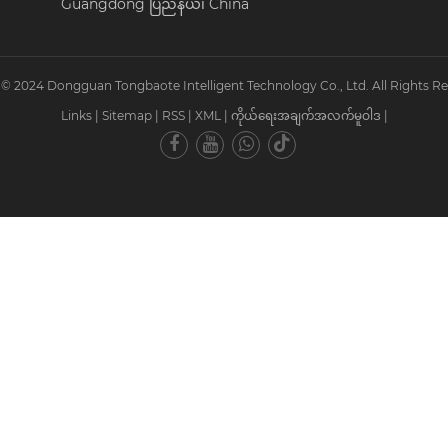
Guangdong ပြည်နယ်၊ China
ခွင့် © 2024 Dongguan Tongbaote Intelligent Technology Co., Ltd. All Rights R
Links
|
Sitemap
|
RSS
|
XML
|
ကိုယ်ရေးအချက်အလက်မူဝါဒ
|