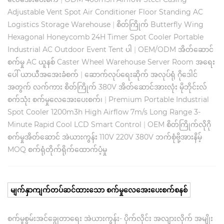
Adjustable Vent Spot Air Conditioner Floor Standing AC
Logistics Storage Warehouse
|
စိတ်ကြိုက် Butterfly Wing
Hexagonal Honeycomb 24H Timer Spot Cooler Portable
Industrial AC Outdoor Event Tent ပါ
|
OEM/ODM အိတ်ဆောင်
စက်မှု AC ယူနစ် Caster Wheel Warehouse Server Room အရေး
ပေါ် ယာယီအအေးခံစက်
|
ဆောက်လုပ်ရေးဆိုက် အလုပ်ရုံ ဂိုဒေါင်
အတွက် လက်ကား စိတ်ကြိုက် 380V အိတ်ဆောင်အားလုံး မိုဘိုင်းလ်
စက်သုံး စက်မှုလေအေးပေးစက်၊
|
Premium Portable Industrial
Spot Cooler 1200m3h High Airflow 7m/s Long Range 3-
Minute Rapid Cool LCD Smart Control
|
OEM စိတ်ကြိုက်လိုဂို
စက်မှုအိတ်ဆောင် အဲယားကွန်း 110V 220V 380V ဘက်စုံဗို့အားနိမ့်
MOQ စက်ရုံတိုက်ရိုက်ထောက်ပံ့မှု
မျက်နှာကျက်တပ်ဆင်ထားသော စက်မှုလေအေးပေးစက်စနစ်
စက်မှုစွမ်းအင်ချွေတာရေး အဲယားကွန်း- ပိုက်လိုင်း အလျားလိုက် အမျိုး