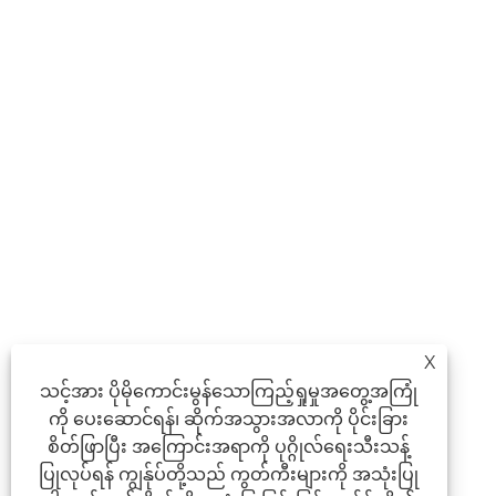
X
သင့်အား ပိုမိုကောင်းမွန်သောကြည့်ရှုမှုအတွေ့အကြုံ
ကို ပေးဆောင်ရန်၊ ဆိုက်အသွားအလာကို ပိုင်းခြား
စိတ်ဖြာပြီး အကြောင်းအရာကို ပုဂ္ဂိုလ်ရေးသီးသန့်
ပြုလုပ်ရန် ကျွန်ုပ်တို့သည် ကွတ်ကီးများကို အသုံးပြု