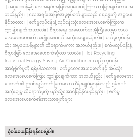
|
အပူပေးပန့်နှင့် လေအရင်းအမြစ်အပူပေးပန့်ကြား ကွာခြားချက်ကား အ
ဘယ်နည်း။
|
လေအရင်းအမြစ်အပူစုပ်စက်များသည် ရေနွေးကို အပူပေး
နိုင်သလား။
|
စက်မှုလုပ်ငန်းနဲ့ လုပ်ငန်းသုံးလေအေးပေးစက်ကြားက
ကွာခြားချက်ကဘာလဲ။
|
စီးပွားရေး အဆောက်အအုံကြီးတွေမှာ ဘယ်
လေအေးပေးစက် အမျိုးအစားကို အသုံးအများဆုံးလဲ။
|
စက်မှုလုပ်ငန်း
သုံး အပူပေးပန့်များ၏ ထိရောက်မှုကား အဘယ်နည်း။
|
စက်မှုလုပ်ငန်းနဲ့
စီးပွားဖြစ် လေအေးပေးစက်ဆိုတာ ဘာလဲ။
|
Hot Recycling
Industrial Energy Saving Air Conditioner သည် လုပ်ငန်း
အာရုံစိုက်မှုကို ရရှိပါသလား။
|
စက်မှုလေအေးပေးစက်နှင့် အိမ်သုံး
လေအေးပေးစက်ကြား ကွာခြားချက်ကား အဘယ်နည်း
|
စက်မှုလေအေး
ပေးစက်၏ ဉာဏ်ရည်ထက်မြက်သော ထိန်းချုပ်မှုစနစ်သည် စွမ်းအင်
အသုံးချမှု ထိရောက်မှုကို မည်သို့အောင်မြင်နိုင်မည်နည်း။
|
စက်မှု
လေအေးပေးစက်၏အားသာချက်များ
စုံစမ်းမေးမြန်းရန်ပေးပို့ပါ။