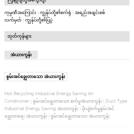
ကုမ္ပဏီအကြောင်း
|
ကျွန်ုပ်တို့၏စက်ရုံ
|
အရည်အချင်းစစ်
လက်မှတ်
|
ကျွန်ုပ်တို့၏ပြပွဲ
ထုတ်ကုန်များ
အဲယားကွန်း
စွမ်းအင်ချွေတာသော အဲယားကွန်း
Hot Recycling Industrial Energy Saving Air
Conditioner
|
စွမ်းအင်ချွေတာသော စက်မှုအဲယားကွန်း
|
Duct Type
Industrial Energy Saving အဲယားကွန်း
|
မိုးပျံစက်မှုစွမ်းအင်
ချွေတာရေး အဲယားကွန်း
|
စွမ်းအင်ချွေတာသော အဲယားကွန်း