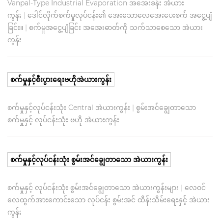
Vanpal-Type Industrial Evaporation အအေးခန်း အဲယား
ကွန်း
|
ဒေါင်လိုက်စက်မှုလုပ်ငန်း၏ အေးသောလေအေးပေးစက် အငွေ့ပျံ
ခြင်း။
|
စက်မှုအငွေ့ပျံခြင်း အအေးဓာတ်ကို သက်သာစေသော အဲယား
ကွန်း
စက်မှုနှင့်စီးပွားရေးဗဟိုအဲယားကွန်း
စက်မှုနှင့်လုပ်ငန်းသုံး Central အဲယားကွန်း
|
စွမ်းအင်ချွေတာသော
စက်မှုနှင့် လုပ်ငန်းသုံး ဗဟို အဲယားကွန်း
စက်မှုနှင့်လုပ်ငန်းသုံး စွမ်းအင်ချွေတာသော အဲယားကွန်း
စက်မှုနှင့် လုပ်ငန်းသုံး စွမ်းအင်ချွေတာသော အဲယားကွန်းများ
|
လေဝင်
လေထွက်အားကောင်းသော လုပ်ငန်း စွမ်းအင် ထိန်းသိမ်းရေးနှင့် အဲယား
ကွန်း