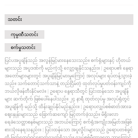
သတင်း
ကုမ္ပဏီသတင်း
စက်မှုသတင်း
ပြင်ပအပူချိန်သည် အလွန်မြင့်မားနေသေးသည်။ စက်ရုံများနှင့် ဟိုတယ်
များသည် အပူဒဏ်ကို မည်ကဲ့သို့ လျှော့ချနိုင်သနည်း။
|
ဥရောပ၏ နေရာ
အတော်များများတွင် အပူချိန်မြင့်မားမှုကြောင့် အလုပ်များ ရပ်တန့်သွားခဲ့
သည်။ သက်တောင့်သက်သာနဲ့ တည်ငြိမ်တဲ့ ထုတ်လုပ်မှုပတ်ဝန်းကျင်ကို
ဘယ်လိုဖန်တီးနိုင်မလဲ။
|
ဥရောပ နွေရာသီတွင် ပြင်းထန်သော အပူချိန်
များ ဆက်တိုက် ဖြစ်ပေါ်နေပါသည်။ ၂၄ နာရီ ထုတ်လုပ်မှု အလုပ်ရုံတွင်
အပူချိန်ကို မည်သို့ ထိန်းချုပ်နိုင်မည်နည်း။
|
ဥရောပလျှပ်စစ်ဓာတ်အားခ
ဈေးနှုန်းများသည် ခြောက်ဆကျော် မြင့်တက်ခဲ့သည်။ မိရိုးဖလာ
ရေခဲသေတ္တာစနစ်များသည် အဘယ်ကြောင့် စက်ရုံအကျိုးအမြတ်အဖြစ်
စားသုံးနေရသနည်း။
|
ပြင်းထန်သော အပူလှိုင်းများသည် ဥရောပတစ်ခွင်
ကို ဖြတ်ကျော်ဝင်ရောက်လျက်ရှိသည်။ လျှပ်စစ်မီတာခတွေ ဘာကြောင့်