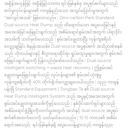
အရှိန်အဟုန်ဖြင့် အရှိန်မြှင့်လာကာ ရင်းမြစ်နှစ်ခု အပူစုပ်စက်များသည်
စက်မှုလုပ်ငန်းများ၏ ကာဗွန်နည်းသော အသွင်ပြောင်းမှုအတွက်
"အင်ဂျင်အသစ်" ဖြစ်လာသည်။
|
Zero-carbon Park Standard-
Dual-source Heat Pump သည် ထိရောက်သော အပူပေးခြင်းနှင့်
အအေးခံခြင်းဖြေရှင်းချက်သည် အစိမ်းရောင်စွမ်းအင်အတွက် ပါရာဒိုင်း
အသစ်ကို သတ်မှတ်ပေးသည်
|
စွမ်းအင်ချွေတာပြီး ကုန်ကျစရိတ်
လျှော့ချခြင်း စံနှုန်းအသစ်။ Dual-source အပူစုပ်စက် အသိဉာဏ်စနစ်
သည် ဟိုတယ်များနှင့် စီးပွားရေးဆိုင်ရာ ရှုပ်ထွေးမှုများအတွက် စွမ်းအင်
ဖြေရှင်းချက်များကို ပြန်လည်ပုံဖော်ပေးပါသည်။
|
Dual-source
intelligent switching + waste heat recovery | ဤစွမ်းအင်
ချွေတာမှုဖြေရှင်းချက်သည် လုပ်ငန်းများ၏ စွမ်းအင်သုံးစွဲမှု
ကုန်ကျစရိတ်ကို 40% တိုက်ရိုက်လျှော့ချပေးပါသည်။
|
သုည-ကာဗွန်
ပန်းခြံ Standard Equipment | Tongbao Te ၏ Dual-source
Heat Pump Intelligent System သည် အပူနှင့်အအေးအတွက်
စွမ်းအင်ချွေတာမှုအသစ်ကိုဖွင့်ပေးသည်
|
နှစ်ပိုင်းဆက်ရှင်များသည်
အစိမ်းရောင်ဖွံ့ဖြိုးတိုးတက်မှုအတွက် အသံနှင့် dual-source အပူစုပ်
စက်၏အထက်လေကို သတ်မှတ်ပေးသည်။
|
15-15 ကာလ၏ အစိမ်း
ရောင်အစသည်- ရင်းမြစ်နှစ်ခုရှိ အပူပေးပန့်များသည် ကာဗွန်သုည