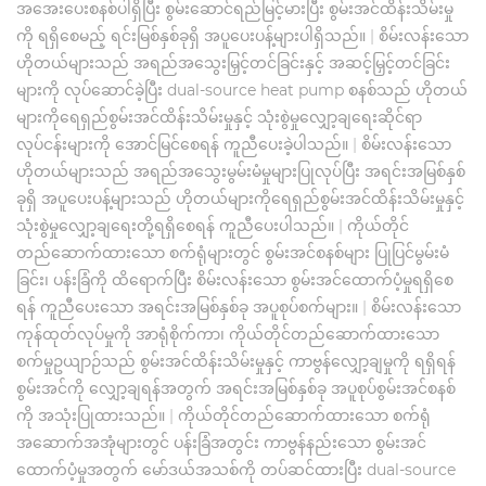
အအေးပေးစနစ်ပါရှိပြီး စွမ်းဆောင်ရည်မြင့်မားပြီး စွမ်းအင်ထိန်းသိမ်းမှု
ကို ရရှိစေမည့် ရင်းမြစ်နှစ်ခုရှိ အပူပေးပန့်များပါရှိသည်။
|
စိမ်းလန်းသော
ဟိုတယ်များသည် အရည်အသွေးမြှင့်တင်ခြင်းနှင့် အဆင့်မြှင့်တင်ခြင်း
များကို လုပ်ဆောင်ခဲ့ပြီး dual-source heat pump စနစ်သည် ဟိုတယ်
များကိုရေရှည်စွမ်းအင်ထိန်းသိမ်းမှုနှင့် သုံးစွဲမှုလျှော့ချရေးဆိုင်ရာ
လုပ်ငန်းများကို အောင်မြင်စေရန် ကူညီပေးခဲ့ပါသည်။
|
စိမ်းလန်းသော
ဟိုတယ်များသည် အရည်အသွေးမွမ်းမံမှုများပြုလုပ်ပြီး အရင်းအမြစ်နှစ်
ခုရှိ အပူပေးပန့်များသည် ဟိုတယ်များကိုရေရှည်စွမ်းအင်ထိန်းသိမ်းမှုနှင့်
သုံးစွဲမှုလျှော့ချရေးတို့ရရှိစေရန် ကူညီပေးပါသည်။
|
ကိုယ်တိုင်
တည်ဆောက်ထားသော စက်ရုံများတွင် စွမ်းအင်စနစ်များ ပြုပြင်မွမ်းမံ
ခြင်း၊ ပန်းခြံကို ထိရောက်ပြီး စိမ်းလန်းသော စွမ်းအင်ထောက်ပံ့မှုရရှိစေ
ရန် ကူညီပေးသော အရင်းအမြစ်နှစ်ခု အပူစုပ်စက်များ။
|
စိမ်းလန်းသော
ကုန်ထုတ်လုပ်မှုကို အာရုံစိုက်ကာ၊ ကိုယ်တိုင်တည်ဆောက်ထားသော
စက်မှုဥယျာဉ်သည် စွမ်းအင်ထိန်းသိမ်းမှုနှင့် ကာဗွန်လျှော့ချမှုကို ရရှိရန်
စွမ်းအင်ကို လျှော့ချရန်အတွက် အရင်းအမြစ်နှစ်ခု အပူစုပ်စွမ်းအင်စနစ်
ကို အသုံးပြုထားသည်။
|
ကိုယ်တိုင်တည်ဆောက်ထားသော စက်ရုံ
အဆောက်အအုံများတွင် ပန်းခြံအတွင်း ကာဗွန်နည်းသော စွမ်းအင်
ထောက်ပံ့မှုအတွက် မော်ဒယ်အသစ်ကို တပ်ဆင်ထားပြီး dual-source