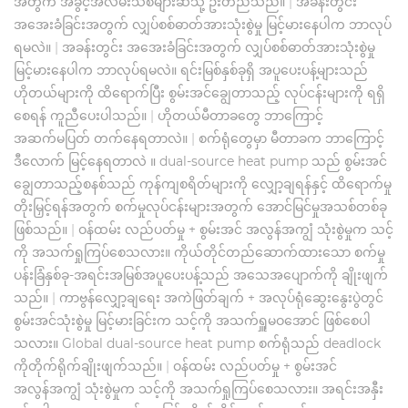
အတွက် အခွင့်အလမ်းသစ်များဆီသို့ ဦးတည်သည်။
|
အခန်းတွင်း
အအေးခံခြင်းအတွက် လျှပ်စစ်ဓာတ်အားသုံးစွဲမှု မြင့်မားနေပါက ဘာလုပ်
ရမလဲ။
|
အခန်းတွင်း အအေးခံခြင်းအတွက် လျှပ်စစ်ဓာတ်အားသုံးစွဲမှု
မြင့်မားနေပါက ဘာလုပ်ရမလဲ။ ရင်းမြစ်နှစ်ခုရှိ အပူပေးပန့်များသည်
ဟိုတယ်များကို ထိရောက်ပြီး စွမ်းအင်ချွေတာသည့် လုပ်ငန်းများကို ရရှိ
စေရန် ကူညီပေးပါသည်။
|
ဟိုတယ်မီတာခတွေ ဘာကြောင့်
အဆက်မပြတ် တက်နေရတာလဲ။
|
စက်ရုံတွေမှာ မီတာခက ဘာကြောင့်
ဒီလောက် မြင့်နေရတာလဲ ။ dual-source heat pump သည် စွမ်းအင်
ချွေတာသည့်စနစ်သည် ကုန်ကျစရိတ်များကို လျှော့ချရန်နှင့် ထိရောက်မှု
တိုးမြှင့်ရန်အတွက် စက်မှုလုပ်ငန်းများအတွက် အောင်မြင်မှုအသစ်တစ်ခု
ဖြစ်သည်။
|
ဝန်ထမ်း လည်ပတ်မှု + စွမ်းအင် အလွန်အကျွံ သုံးစွဲမှုက သင့်
ကို အသက်ရှုကြပ်စေသလား။ ကိုယ်တိုင်တည်ဆောက်ထားသော စက်မှု
ပန်းခြံနှစ်ခု-အရင်းအမြစ်အပူပေးပန့်သည် အသေအပျောက်ကို ချိုးဖျက်
သည်။
|
ကာဗွန်လျှော့ချရေး အကဲဖြတ်ချက် + အလုပ်ရုံဆွေးနွေးပွဲတွင်
စွမ်းအင်သုံးစွဲမှု မြင့်မားခြင်းက သင့်ကို အသက်ရှူမဝအောင် ဖြစ်စေပါ
သလား။ Global dual-source heat pump စက်ရုံသည် deadlock
ကိုတိုက်ရိုက်ချိုးဖျက်သည်။
|
ဝန်ထမ်း လည်ပတ်မှု + စွမ်းအင်
အလွန်အကျွံ သုံးစွဲမှုက သင့်ကို အသက်ရှုကြပ်စေသလား။ အရင်းအနှီး