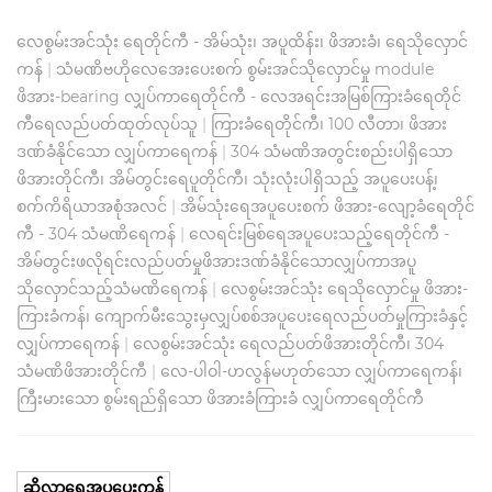
လေစွမ်းအင်သုံး ရေတိုင်ကီ - အိမ်သုံး၊ အပူထိန်း၊ ဖိအားခံ၊ ရေသိုလှောင်
ကန်
|
သံမဏိဗဟိုလေအေးပေးစက် စွမ်းအင်သိုလှောင်မှု module
ဖိအား-bearing လျှပ်ကာရေတိုင်ကီ - လေအရင်းအမြစ်ကြားခံရေတိုင်
ကီရေလည်ပတ်ထုတ်လုပ်သူ
|
ကြားခံရေတိုင်ကီ၊ 100 လီတာ၊ ဖိအား
ဒဏ်ခံနိုင်သော လျှပ်ကာရေကန်
|
304 သံမဏိအတွင်းစည်းပါရှိသော
ဖိအားတိုင်ကီ၊ အိမ်တွင်းရေပူတိုင်ကီ၊ သုံးလုံးပါရှိသည့် အပူပေးပန့်၊
စက်ကိရိယာအစုံအလင်
|
အိမ်သုံးရေအပူပေးစက် ဖိအား-လျော့ခံရေတိုင်
ကီ - 304 သံမဏိရေကန်
|
လေရင်းမြစ်ရေအပူပေးသည့်ရေတိုင်ကီ -
အိမ်တွင်းဖလိုရင်းလည်ပတ်မှုဖိအားဒဏ်ခံနိုင်သောလျှပ်ကာအပူ
သိုလှောင်သည့်သံမဏိရေကန်
|
လေစွမ်းအင်သုံး ရေသိုလှောင်မှု ဖိအား-
ကြားခံကန်၊ ကျောက်မီးသွေးမှလျှပ်စစ်အပူပေးရေလည်ပတ်မှုကြားခံနှင့်
လျှပ်ကာရေကန်
|
လေစွမ်းအင်သုံး ရေလည်ပတ်ဖိအားတိုင်ကီ၊ 304
သံမဏိဖိအားတိုင်ကီ
|
လေ-ပါဝါ-ဟလွန်မဟုတ်သော လျှပ်ကာရေကန်၊
ကြီးမားသော စွမ်းရည်ရှိသော ဖိအားခံကြားခံ လျှပ်ကာရေတိုင်ကီ
ဆိုလာရေအပူပေးကန်