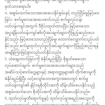
မှတ်သားစရာပါ။
4. အစွမ်းထက်သောအအေးပေးနိုင်စွမ်းနှင့် တည်ငြိမ်မှုမြင့်မား
ခြင်း- စက်မှုလေအေးပေးစက်သည် စက်မှုလုပ်ငန်း
ပတ်ဝန်းကျင်အတွက် ဒီဇိုင်းထုတ်ထားပြီး၊ မြင့်မားသော
အပူချိန်ပတ်ဝန်းကျင်၏လိုအပ်ချက်များကိုဖြည့်ဆည်းပေး
နိုင်သည်၊ မြင့်မားသောတည်ငြိမ်မှု၊ တောက်လျှောက်လည်ပတ်
နိုင်သည်၊ စက်မှုထုတ်လုပ်မှုလိုအပ်ချက်များကိုဖြည့်ဆည်းရန်
အချိန်ကြာမြင့်စွာလည်ပတ်နိုင်သည်။
5. သံချေးတက်ခြင်းကို ခံနိုင်ရည်ရှိပြီး စိုစွတ်စေသော
လုပ်ဆောင်ချက်- စက်မှုလေအေးပေးစက်များသည်
အဆိပ်သင့်ဓာတ်ငွေ့များနှင့် အရာဝတ္ထုများ၏ တိုက်စားမှုကို
ခံနိုင်ရည်ရှိပြီး သင့်လျော်သောအကွာအဝေးတွင် စက်မှု
ပတ်ဝန်းကျင်၏ နှိုင်းရစိုထိုင်းဆကို ထိန်းသိမ်းပေးနိုင်သည့်
အစွမ်းထက်သော စိုထိုင်းဆကို ထိန်းသိမ်းပေးနိုင်သည်။
6. ထုတ်လုပ်မှုထိရောက်မှုနှင့် ထုတ်လုပ်မှုအရည်အသွေးကို
သေချာစေသည်- စက်မှုလေအေးပေးစက်များသည် အိမ်တွင်း