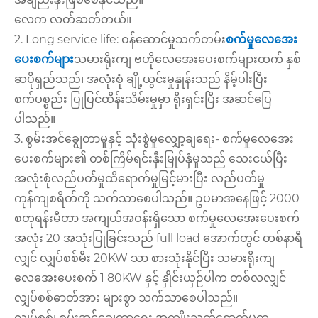
လေက လတ်ဆတ်တယ်။
2. Long service life: ဝန်ဆောင်မှုသက်တမ်း
စက်မှုလေအေး
ပေးစက်များ
သမားရိုးကျ ဗဟိုလေအေးပေးစက်များထက် နှစ်
ဆပိုရှည်သည်၊ အလုံးစုံ ချို့ယွင်းမှုနှုန်းသည် နိမ့်ပါးပြီး
စက်ပစ္စည်း ပြုပြင်ထိန်းသိမ်းမှုမှာ ရိုးရှင်းပြီး အဆင်ပြေ
ပါသည်။
3. စွမ်းအင်ချွေတာမှုနှင့် သုံးစွဲမှုလျှော့ချရေး- စက်မှုလေအေး
ပေးစက်များ၏ တစ်ကြိမ်ရင်းနှီးမြုပ်နှံမှုသည် သေးငယ်ပြီး
အလုံးစုံလည်ပတ်မှုထိရောက်မှုမြင့်မားပြီး လည်ပတ်မှု
ကုန်ကျစရိတ်ကို သက်သာစေပါသည်။ ဥပမာအနေဖြင့် 2000
စတုရန်းမီတာ အကျယ်အဝန်းရှိသော စက်မှုလေအေးပေးစက်
အလုံး 20 အသုံးပြုခြင်းသည် full load အောက်တွင် တစ်နာရီ
လျှင် လျှပ်စစ်မီး 20KW သာ စားသုံးနိုင်ပြီး သမားရိုးကျ
လေအေးပေးစက် 1 80KW နှင့် နှိုင်းယှဉ်ပါက တစ်လလျှင်
လျှပ်စစ်ဓာတ်အား များစွာ သက်သာစေပါသည်။
လျှပ်စစ်၊ စွမ်းအင်ချွေတာရေး အကျိုးသက်ရောက်မှုက