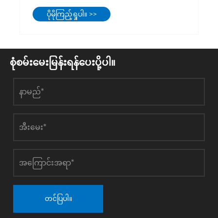
စက်များဖြင့် စက်ရုံတစ်ခုတည်ဆောက်ခြင်း။
ပိုမိုကြည့်ရှုပါ။ >>
စုံစမ်းမေးမြန်းရန်ပေးပို့ပါ။
တင်ပြပါ။