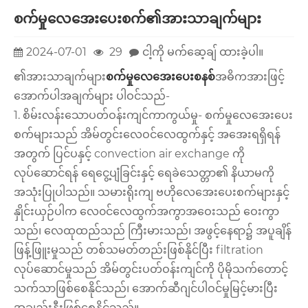
စက်မှုလေအေးပေးစက်၏အားသာချက်များ
2024-07-01
29
ငါ့ကို မက်ဆေ့ချ် ထားခဲ့ပါ။
၏အားသာချက်များ
စက်မှု
လေအေးပေးစနစ်
အဓိကအားဖြင့်
အောက်ပါအချက်များ ပါဝင်သည်-
1. စိမ်းလန်းသောပတ်ဝန်းကျင်ကာကွယ်မှု- စက်မှုလေအေးပေး
စက်များသည် အိမ်တွင်းလေဝင်လေထွက်နှင့် အအေးရရှိရန်
အတွက် ပြင်ပနှင့် convection air exchange ကို
လုပ်ဆောင်ရန် ရေငွေ့ပျံခြင်းနှင့် ရေခဲသေတ္တာ၏ နိယာမကို
အသုံးပြုပါသည်။ သမားရိုးကျ ဗဟိုလေအေးပေးစက်များနှင့်
နှိုင်းယှဉ်ပါက လေ၀င်လေထွက်အကွာအဝေးသည် ဝေးကွာ
သည်၊ လေထုထည်သည် ကြီးမားသည်၊ အဖွင့်နေရာ၌ အပူချိန်
ဖြန့်ဖြူးမှုသည် တစ်သမတ်တည်းဖြစ်နိုင်ပြီး filtration
လုပ်ဆောင်မှုသည် အိမ်တွင်းပတ်ဝန်းကျင်ကို ပိုမိုသက်တောင့်
သက်သာဖြစ်စေနိုင်သည်၊ အောက်ဆီဂျင်ပါဝင်မှုမြင့်မားပြီး
အချည်းနှီးဖြစ်စေနိုင်သည်။