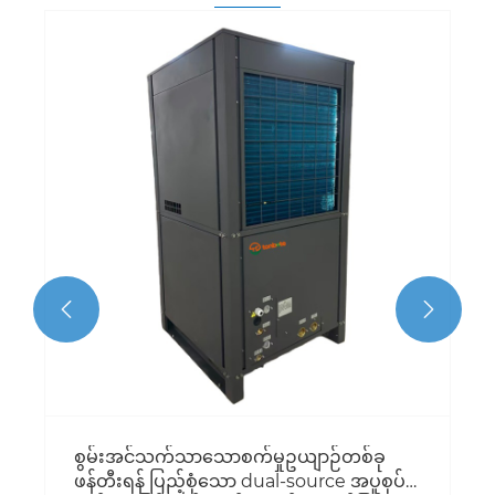


စွမ်းအင်သက်သာသောစက်မှုဥယျာဉ်တစ်ခု
ဖန်တီးရန် ပြည့်စုံသော dual-source အပူစုပ်