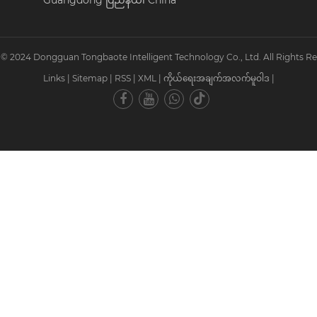
Guangdong ပြည်နယ်၊ China
ခွင့် © 2024 Dongguan Tongbaote Intelligent Technology Co., Ltd. All Rights R
Links
|
Sitemap
|
RSS
|
XML
|
ကိုယ်ရေးအချက်အလက်မူဝါဒ
|