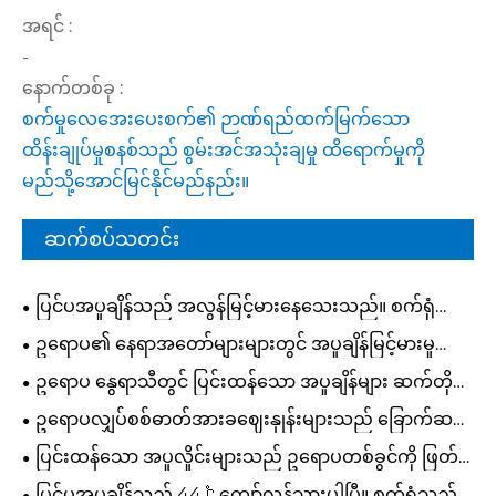
အရင် :
-
နောက်တစ်ခု :
စက်မှုလေအေးပေးစက်၏ ဉာဏ်ရည်ထက်မြက်သော
ထိန်းချုပ်မှုစနစ်သည် စွမ်းအင်အသုံးချမှု ထိရောက်မှုကို
မည်သို့အောင်မြင်နိုင်မည်နည်း။
ဆက်စပ်သတင်း
ပြင်ပအပူချိန်သည် အလွန်မြင့်မားနေသေးသည်။ စက်ရုံများ
နှင့် ဟိုတယ်များသည် အပူဒဏ်ကို မည်ကဲ့သို့ လျှော့ချနိုင်
ဥရောပ၏ နေရာအတော်များများတွင် အပူချိန်မြင့်မားမှု
သနည်း။
ကြောင့် အလုပ်များ ရပ်တန့်သွားခဲ့သည်။ သက်တောင့်
ဥရောပ နွေရာသီတွင် ပြင်းထန်သော အပူချိန်များ ဆက်တိုက်
သက်သာနဲ့ တည်ငြိမ်တဲ့ ထုတ်လုပ်မှုပတ်ဝန်းကျင်ကို ဘယ်လို
ဖြစ်ပေါ်နေပါသည်။ ၂၄ နာရီ ထုတ်လုပ်မှု အလုပ်ရုံတွင်
ဥရောပလျှပ်စစ်ဓာတ်အားခဈေးနှုန်းများသည် ခြောက်ဆ
ဖန်တီးနိုင်မလဲ။
အပူချိန်ကို မည်သို့ ထိန်းချုပ်နိုင်မည်နည်း။
ကျော် မြင့်တက်ခဲ့သည်။ မိရိုးဖလာရေခဲသေတ္တာစနစ်များသည်
ပြင်းထန်သော အပူလှိုင်းများသည် ဥရောပတစ်ခွင်ကို ဖြတ်
အဘယ်ကြောင့် စက်ရုံအကျိုးအမြတ်အဖြစ် စားသုံးနေရသ
ကျော်ဝင်ရောက်လျက်ရှိသည်။ လျှပ်စစ်မီတာခတွေ ဘာ
ပြင်ပအပူချိန်သည် 44 ℃ ကျော်လွန်သွားပါပြီ။ စက်ရုံသည်