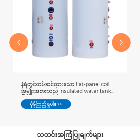


နံရံတွင်တပ်ဆင်ထားသော flat-panel coil
အမျိုးအစားသည် insulated water tank
ဖြင့် constant pressure water supply
ပိုမိုကြည့်ရှုပါ။ >>
ကိရိယာ
သတင်းအကြံပြုချက်များ