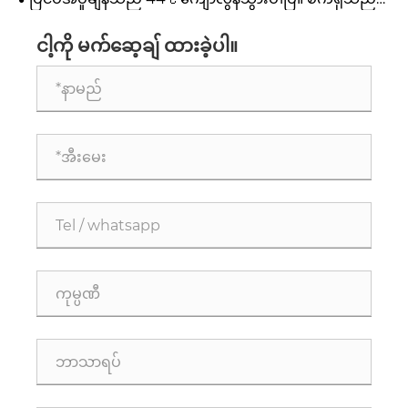
နည်း။
ကြောင့် အဆပေါင်းများစွာ မြင့်တက်နေတာလဲ။
ကုန်ကျစရိတ်သက်သာပြီး ပြီးပြည့်စုံသော အအေးပေးစက်ကို
မည်သို့ရရှိနိုင်မည်နည်း။
ငါ့ကို မက်ဆေ့ချ် ထားခဲ့ပါ။