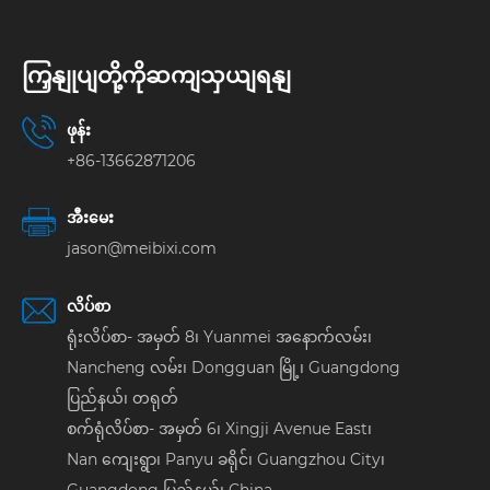
ကြှနျုပျတို့ကိုဆကျသှယျရနျ
ဖုန်း
+86-13662871206
အီးမေး
jason@meibixi.com
လိပ်စာ
ရုံးလိပ်စာ- အမှတ် 8၊ Yuanmei အနောက်လမ်း၊
Nancheng လမ်း၊ Dongguan မြို့၊ Guangdong
ပြည်နယ်၊ တရုတ်
စက်ရုံလိပ်စာ- အမှတ် 6၊ Xingji Avenue East၊
Nan ကျေးရွာ၊ Panyu ခရိုင်၊ Guangzhou City၊