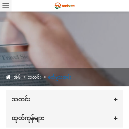
အိမ်
သတင်း
စက်မှုသတင်း
သတင်း
ထုတ်ကုန်များ