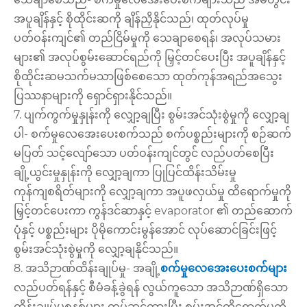
အပူချိန်နှင့် စိုထိုင်းဆကို ချိန်ညှိနိုင်သည်၊ ထုတ်လုပ်မှု
ပတ်ဝန်းကျင်၏ တည်ငြိမ်မှုကို သေချာစေရန်၊ အလုပ်သမား
များ၏ အလုပ်စွမ်းဆောင်ရည်ကို မြှင့်တင်ပေးပြီး အပူချိန်နှင့်
စိုထိုင်းဆမသက်မသာဖြစ်စေသော ထုတ်ကုန်အရည်အသွေး
ပြဿနာများကို ရှောင်ရှားနိုင်သည်။
7. ပျက်ကွက်မှုနှုန်းကို လျှော့ချပြီး စွမ်းအင်သုံးစွဲမှုကို လျှော့ချ
ပါ- စက်မှုလေအေးပေးစက်သည် စက်ပစ္စည်းများကို စဉ်ဆက်
မပြတ် သင့်လျော်သော ပတ်ဝန်းကျင်တွင် လည်ပတ်စေပြီး
ချို့ယွင်းမှုနှုန်းကို လျှော့ချကာ ပြုပြင်ထိန်းသိမ်းမှု
ကုန်ကျစရိတ်များကို လျှော့ချကာ အပူဖလှယ်မှု ထိရောက်မှုကို
မြှင့်တင်ပေးကာ ကွန်ဒင်ဆာနှင့် evaporator ၏ တည်ဆောက်
ပုံနှင့် ပစ္စည်းများ ပိုမိုကောင်းမွန်အောင် လုပ်ဆောင်ခြင်းဖြင့်
စွမ်းအင်သုံးစွဲမှုကို လျှော့ချနိုင်သည်။
8. အသိဉာဏ်ထိန်းချုပ်မှု- အချို့
စက်မှုလေအေးပေးစက်များ
လည်ပတ်ရန်နှင့် စီမံခန့်ခွဲရန် လွယ်ကူသော အသိဉာဏ်ရှိသော
ထိန်းချုပ်မှုစနစ်များ တပ်ဆင်ထားပြီး စွမ်းအင်ထိရောက်မှုကို