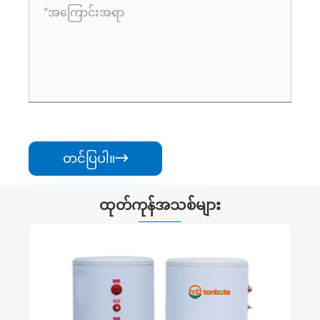
တင်ပြပါ။

ထုတ်ကုန်အသစ်များ